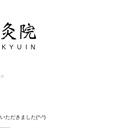
ージ
だきました(^-^)