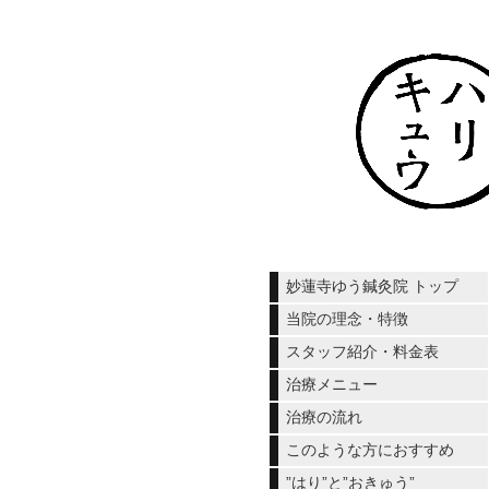
妙蓮寺ゆう鍼灸院 トップ
当院の理念・特徴
スタッフ紹介・料金表
治療メニュー
治療の流れ
このような方におすすめ
”はり”と”おきゅう”