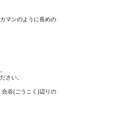
カマンのように長めの
。
ださい。
、合谷(ごうこく)辺りの