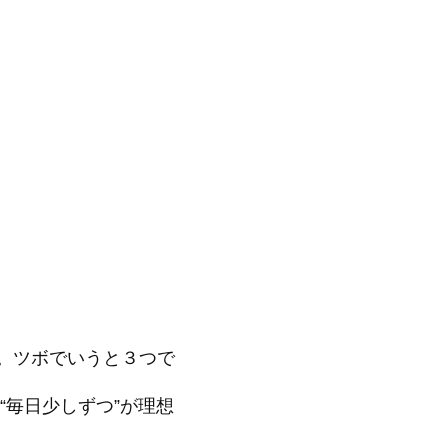
う。ツボでいうと３つで
“毎日少しずつ”が理想