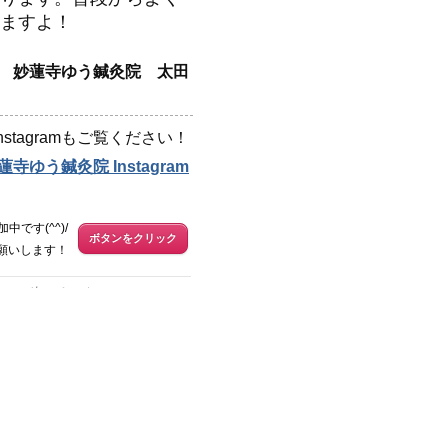
ますよ！
妙蓮寺ゆう鍼灸院 太田
stagramもご覧ください！
蓮寺ゆう鍼灸院 Instagram
中です(^^)/
ボタンをクリック
願いします！
次のページ
ュー「小児はり」＆「え
町のプペル」コラボキャ
ン