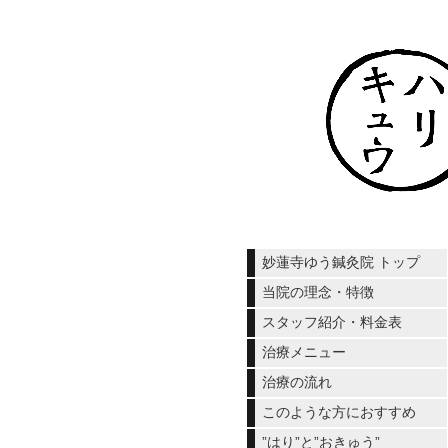
妙蓮寺ゆう鍼灸院 トップ
当院の理念・特徴
スタッフ紹介・料金表
治療メニュー
治療の流れ
このような方におすすめ
”はり”と”おきゅう”