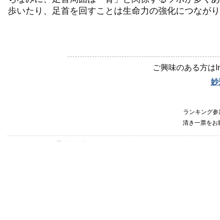
歩いたり、足首を回すことは生命力の強化につながり
ご興味のある方はIn
妙
ランキング参加
清き一票をお
前のページ
新メニ
一覧へ
鍼が「ひびく」
んとつ
ンペー