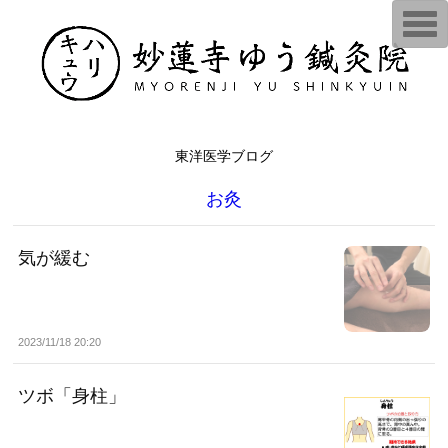
T
o
g
g
l
e
n
a
v
i
東洋医学ブログ
g
a
お灸
t
i
o
n
気が緩む
2023/11/18 20:20
ツボ「身柱」