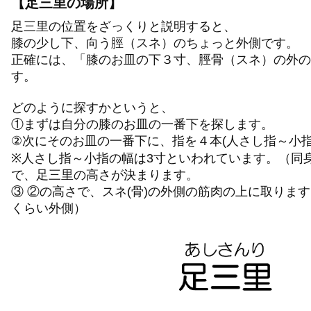
【足三里の場所】
足三里の位置をざっくりと説明すると、
膝の少し下、向う脛（スネ）のちょっと外側です。
正確には、「膝のお皿の下３寸、脛骨（スネ）の外の
す。
どのように探すかというと、
①まずは自分の膝のお皿の一番下を探します。
②次にそのお皿の一番下に、指を４本(人さし指～小指
※人さし指～小指の幅は3寸といわれています。（同
で、足三里の高さが決まります。
③ ②の高さで、スネ(骨)の外側の筋肉の上に取りま
くらい外側）