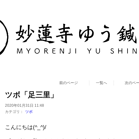
前のページ
一覧へ
次のペ
ツボ「足三里」
2020年01月31日 11:48
カテゴリ：
ツボ
こんにちは(^_^)/