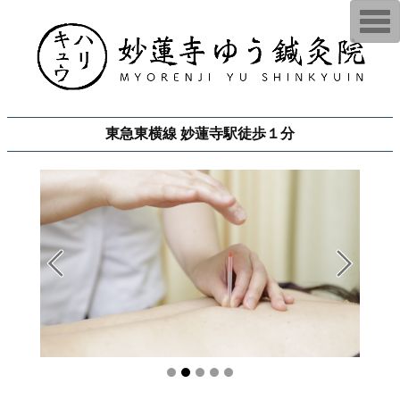
T
o
g
g
l
e
n
a
v
東急東横線 妙蓮寺駅徒歩１分
i
g
a
t
i
o
n