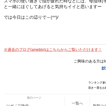
スマホの使い過ぎで指が疲れた時などには、母指球(
と一緒にほぐしてあげると気持ちイイと思いますー
では今日はこの辺りで～(^^)/
※過去のブログ(ameblo)はこちらからご覧いただけます！
ご興味のある方はIn
妙
ランキング参加
清き一票をお
前のページ
一覧へ
ツボ「三陰交」
新型コ