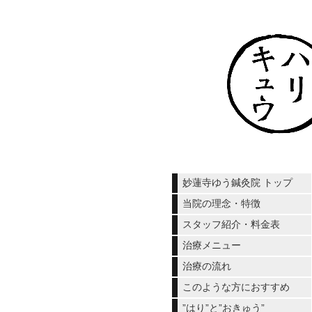
妙蓮寺ゆう鍼灸院 トップ
当院の理念・特徴
スタッフ紹介・料金表
治療メニュー
治療の流れ
このような方におすすめ
”はり”と”おきゅう”