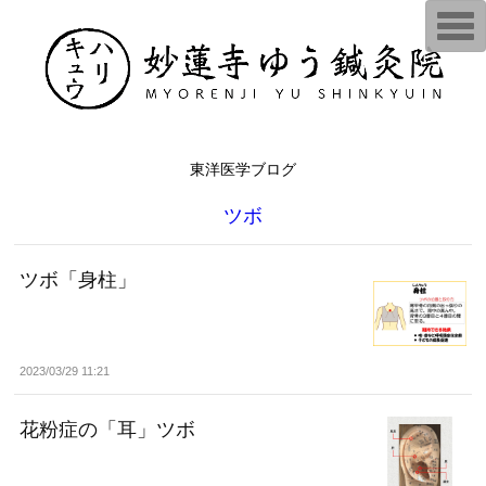
T
o
g
g
l
e
n
a
v
i
東洋医学ブログ
g
a
ツボ
t
i
o
n
ツボ「身柱」
2023/03/29 11:21
花粉症の「耳」ツボ