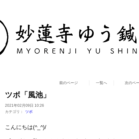
前のページ
一覧へ
次のペ
ツボ「風池」
2021年02月09日 10:26
カテゴリ：
ツボ
こんにちは(^_^)/