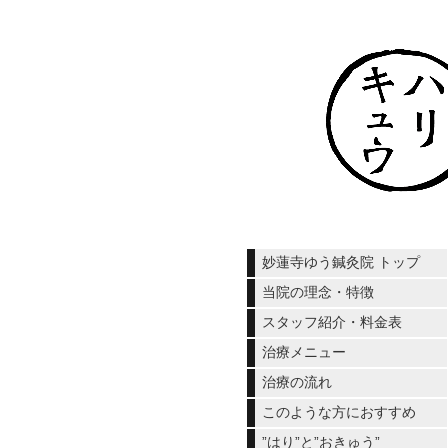
妙蓮寺ゆう鍼灸院 トップ
当院の理念・特徴
スタッフ紹介・料金表
治療メニュー
治療の流れ
このような方におすすめ
”はり”と”おきゅう”