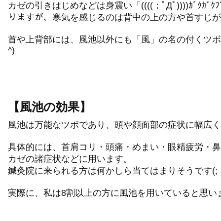
カゼの引きはじめなどは身震い「((((；ﾟДﾟ))))ｶﾞｸｶﾞ
りますが、寒気を感じるのは背中の上の方や首すじが
首や上背部には、風池以外にも「風」の名の付くツボが
^)
【風池の効果】
風池は万能なツボであり、頭や顔面部の症状に幅広く
具体的には、首肩コリ・頭痛・めまい・眼精疲労・鼻
カゼの諸症状などに用います。
鍼灸院に来られる方は何かしら当てはまりそうです(;・
実際に、私は8割以上の方に風池を用いていると思います(