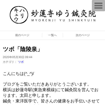
T
o
g
g
l
e
n
a
v
前のページ
一覧へ
次のページ
i
g
a
t
ツボ「陰陵泉」
i
o
n
2020年05月30日 09:44
カテゴリ：
ツボ
こんにちは(^_^)/
ブログをご覧いただきありがとうございます。
横浜は妙蓮寺駅(東急東横線)にて鍼灸院を営んでお
ります。太田と申します。
鍼灸・東洋医学で、皆さんの健康をお手伝いさせて