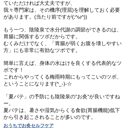
ていただければ大丈夫ですが、
我々専門家は、その機序(理屈)を理解しておく必要
があります。(当たり前ですが(;^ω^))
もう一つ、陰陵泉で水分代謝の調節ができるのは、
胃腸に関係するツボだからです。
むくみだけでなく、「胃腸が弱くお腹を壊しやすい
方」にも非常に有効なツボです。
簡単に言えば、身体の水はけを良くする代表的なツ
ボです！
これからやってくる梅雨時期にもってこいのツボ、
ということになります(^_-)-☆
「夏バテ」の予防にも陰陵泉の”お灸”が良いですね
ー。
夏バテは、暑さや湿気からくる食欲(胃腸機能)低下
から引き起こされることが多いのです。
おうちでお灸セルフケア