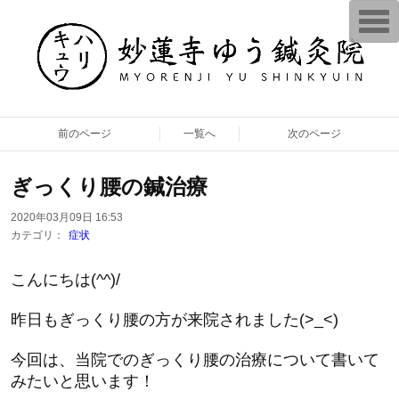
T
o
g
g
l
e
n
a
v
前のページ
一覧へ
次のページ
i
g
a
t
ぎっくり腰の鍼治療
i
o
n
2020年03月09日 16:53
カテゴリ：
症状
こんにちは(^^)/
昨日もぎっくり腰の方が来院されました(>_<)
今回は、当院でのぎっくり腰の治療について書いて
みたいと思います！