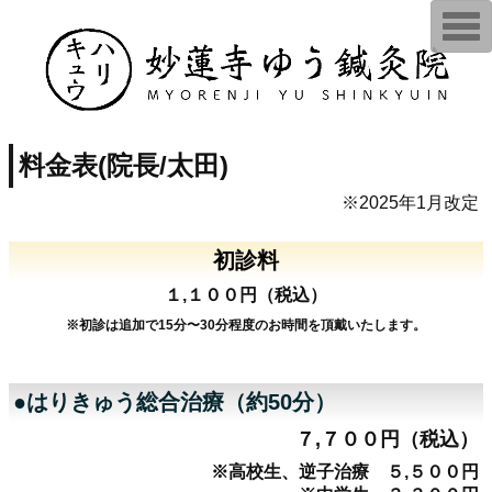
T
o
g
g
l
e
n
a
v
料金表(院長/太田)
i
g
a
※2025年1月改定
t
i
o
初診料
n
１,１００円（税込）
※初診は追加で15分〜30分程度のお時間を頂戴いたします。
●はりきゅう総合治療（約50分）
７,７００円（税込）
※高校生、逆子治療 ５,５００円