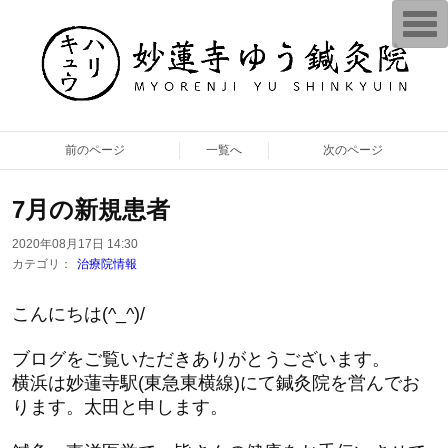
T
o
g
g
l
e
n
a
v
前のページ
一覧へ
次のページ
i
g
a
t
7月の新規患者
i
o
n
2020年08月17日 14:30
カテゴリ：
治療院情報
こんにちは(^_^)/
ブログをご覧いただきありがとうございます。
横浜は妙蓮寺駅(東急東横線)にて鍼灸院を営んでお
ります。太田と申します。